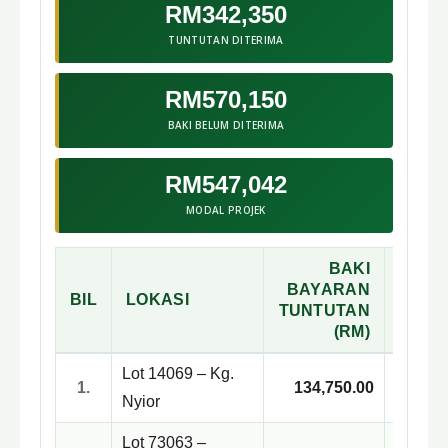
RM342,350
TUNTUTAN DITERIMA
RM570,150
BAKI BELUM DITERIMA
RM547,042
MODAL PROJEK
BAKI
BAYARAN
TUNT
BIL
LOKASI
TUNTUTAN
(
(RM)
Lot 14069 – Kg.
1.
134,750.00
4
Nyior
Lot 73063 –