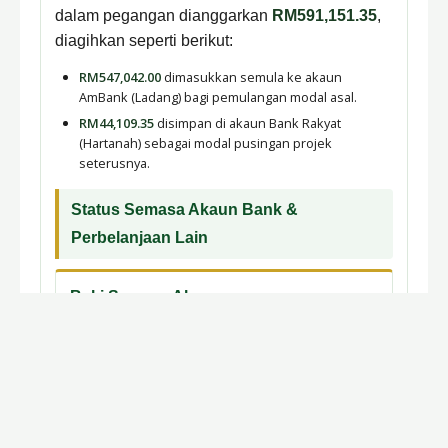
dalam pegangan dianggarkan
RM591,151.35
,
diagihkan seperti berikut:
RM547,042.00
dimasukkan semula ke akaun
AmBank (Ladang) bagi pemulangan modal asal.
RM44,109.35
disimpan di akaun Bank Rakyat
(Hartanah) sebagai modal pusingan projek
seterusnya.
Status Semasa Akaun Bank &
Perbelanjaan Lain
Baki Semasa Akaun
Kedudukan baki tunai di akaun Bank
Muamalat (Hartanah) berjumlah
RM107,100.00
.