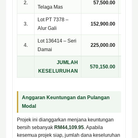
2.
57,500.00
7
Telaga Mas
Lot PT 7378 –
3.
152,900.00
4
Alur Gali
Lot 136414 – Seri
4.
225,000.00
Damai
JUMLAH
570,150.00
KESELURUHAN
Anggaran Keuntungan dan Pulangan
Modal
Projek ini dianggarkan menjana keuntungan
bersih sebanyak
RM44,109.95
. Apabila
kesemua projek siap, jumlah dana keseluruhan